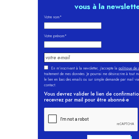
vous à la newslett
Votre nom*
Votre prénom*
En m'inscrivant à la newsletter, j’accepte la
politique de c
traitement de mes données. Je pourrai me désinscrire à tout 
le lien en bas des emails ou sur simple demande par mail via
contact.
Vous devrez valider le lien de confirmati
recevrez par mail pour être abonné·e