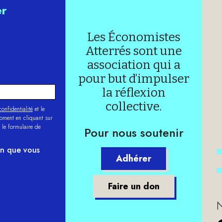
er
Les Économistes
Atterrés sont une
association qui a
pour but d’impulser
la réflexion
collective.
onfidentialité
et le
moment en cliquant sur
 le formulaire de
Pour nous soutenir
on que vous
Adhérer
Faire un don
N