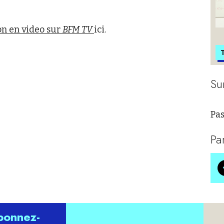
ion en video sur
BFM TV
ici.
T
Su
Pas
Pa
abonnez-