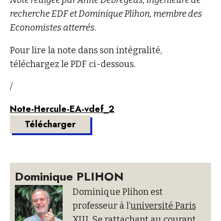
Note rédigée par Anne Debrégeas, ingénieure de
recherche EDF et Dominique Plihon, membre des
Economistes atterrés.
Pour lire la note dans son intégralité,
téléchargez le PDF ci-dessous.
/
Note-Hercule-EA-vdef_2
Télécharger
Dominique PLIHON
Dominique Plihon est
professeur à l’
université Paris
XIII
. Se rattachant au courant