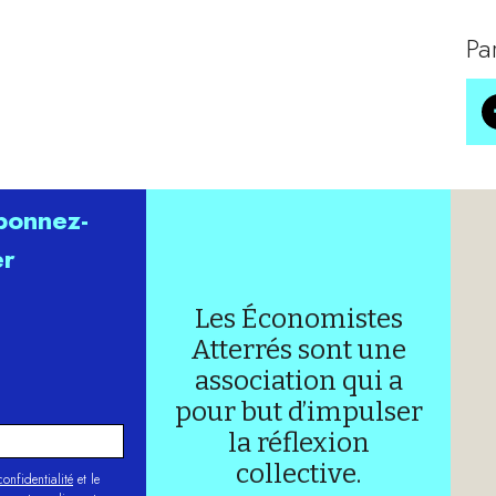
Pa
abonnez-
er
Les Économistes
Atterrés sont une
association qui a
pour but d’impulser
la réflexion
collective.
onfidentialité
et le