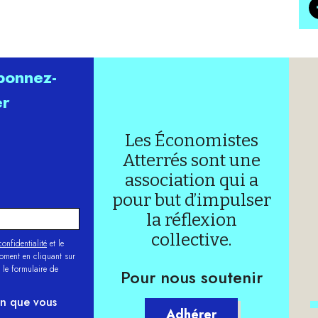
abonnez-
er
Les Économistes
Atterrés sont une
association qui a
pour but d’impulser
la réflexion
collective.
onfidentialité
et le
moment en cliquant sur
 le formulaire de
Pour nous soutenir
on que vous
Adhérer