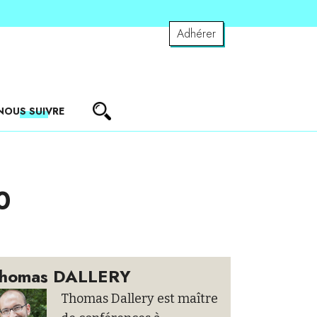
Adhérer
NOUS SUIVRE
0
homas DALLERY
Thomas Dallery est maître