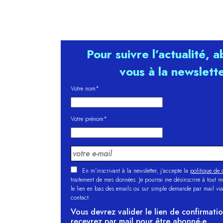
Pour suivre l’actualité, 
vous à la newslett
Votre nom*
Votre prénom*
En m'inscrivant à la newsletter, j’accepte la
politique de c
traitement de mes données. Je pourrai me désinscrire à tout 
le lien en bas des emails ou sur simple demande par mail via
contact.
Vous devrez valider le lien de confirmati
recevrez par mail pour être abonné·e