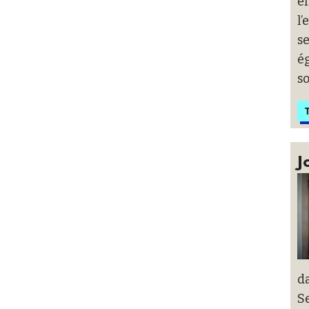
ef
l
s
ég
so
T
J
d
Se