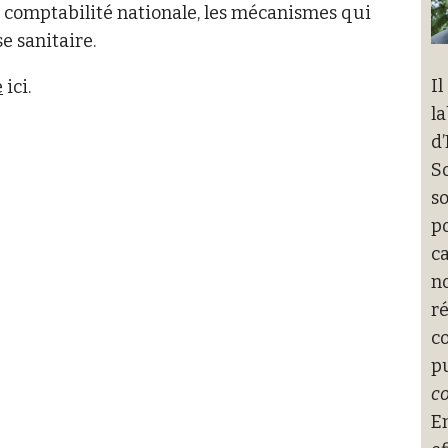
 la comptabilité nationale, les mécanismes qui
se sanitaire.
Il
e
ici.
la
d
So
s
p
ca
n
ré
co
p
co
En