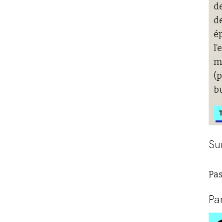
de
de
ép
l’
m
(
b
T
Su
Pas
Pa