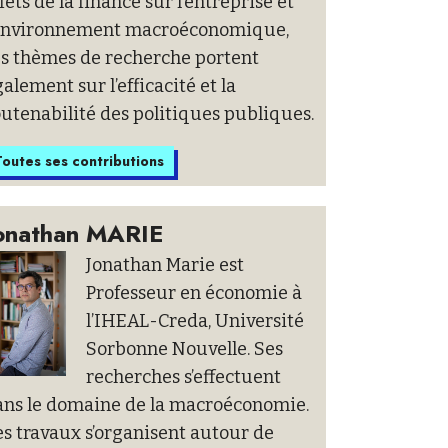
fets de la finance sur l’entreprise et
’environnement macroéconomique,
es thèmes de recherche portent
alement sur l’efficacité et la
utenabilité des politiques publiques.
outes ses contributions
onathan MARIE
Jonathan Marie est
Professeur en économie à
l’IHEAL-Creda, Université
Sorbonne Nouvelle. Ses
recherches s’effectuent
ans le domaine de la macroéconomie.
s travaux s’organisent autour de