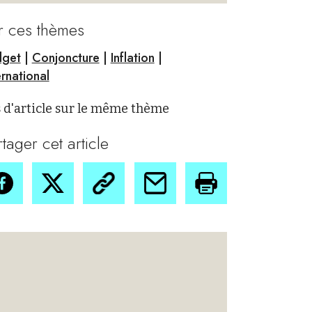
r ces thèmes
dget
|
Conjoncture
|
Inflation
|
ernational
 d'article sur le même thème
rtager cet article