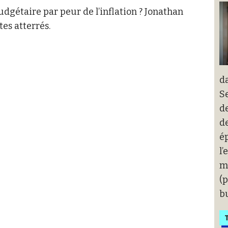
udgétaire par peur de l’inflation ? Jonathan
es atterrés.
d
Se
de
de
ép
l’
m
(
b
T