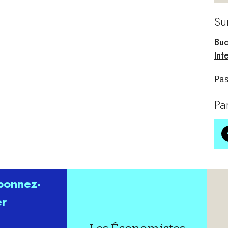
Su
Bu
Int
Pas
Pa
abonnez-
er