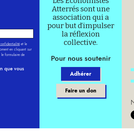
Les Économistes
Atterrés sont une
association qui a
pour but d’impulser
la réflexion
collective.
onfidentialité
et le
moment en cliquant sur
 le formulaire de
Pour nous soutenir
on que vous
Adhérer
Faire un don
N