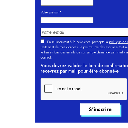
Votre prénom*
En m'inscrivant à la newsletter, j’accepte la
politique de c
traitement de mes données. Je pourrai me désinscrire à tout 
le lien en bas des emails ou sur simple demande par mail via
contact.
Vous devrez valider le lien de confirmati
recevrez par mail pour être abonné·e