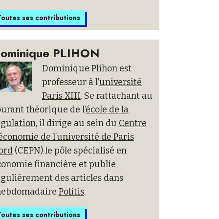
outes ses contributions
ominique PLIHON
Dominique Plihon est
professeur à l’
université
Paris XIII
. Se rattachant au
urant théorique de l’
école de la
égulation
, il dirige au sein du
Centre
économie de l’université de Paris
ord
(CEPN) le pôle spécialisé en
conomie financière et publie
gulièrement des articles dans
’hebdomadaire
Politis
.
outes ses contributions