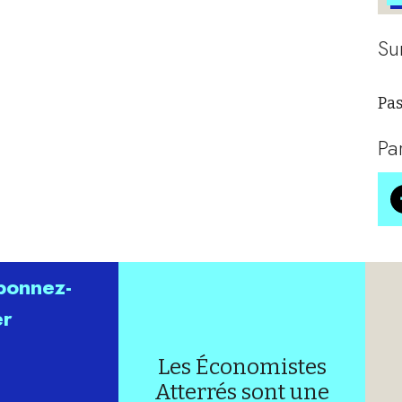
Su
Pas
Pa
abonnez-
er
Les Économistes
Atterrés sont une