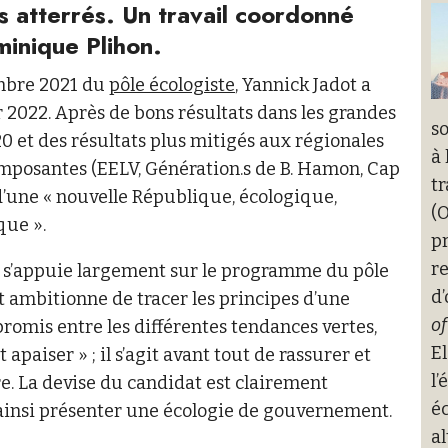
s atterrés. Un travail coordonné
minique Plihon.
embre 2021 du
pôle écologiste
, Yannick Jadot a
 2022. Après de bons résultats dans les grandes
s
0 et des résultats plus mitigés aux régionales
à 
omposantes (EELV, Génération.s de B. Hamon, Cap
tr
t d’une « nouvelle République, écologique,
(
que ».
pr
re
J s’appuie largement sur le programme du pôle
d’
et ambitionne de tracer les principes d’une
o
promis entre les différentes tendances vertes,
El
apaiser » ; il s’agit avant tout de rassurer et
l
e. La devise du candidat est clairement
é
t ainsi présenter une écologie de gouvernement.
al