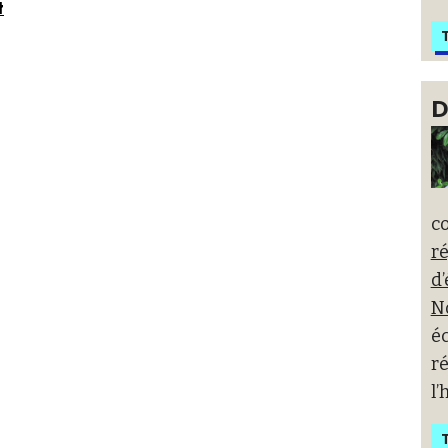
t
T
D
co
r
d’
N
é
ré
l
T