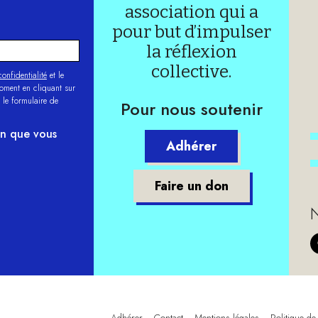
association qui a
pour but d’impulser
la réflexion
collective.
onfidentialité
et le
moment en cliquant sur
 le formulaire de
Pour nous soutenir
on que vous
Adhérer
Faire un don
N