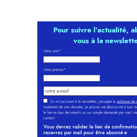
Pour suivre l’actualité, 
vous à la newslett
Votre nom*
Votre prénom*
En m'inscrivant à la newsletter, j’accepte la
politique de c
traitement de mes données. Je pourrai me désinscrire à tout 
le lien en bas des emails ou sur simple demande par mail via
contact.
Vous devrez valider le lien de confirmati
recevrez par mail pour être abonné·e