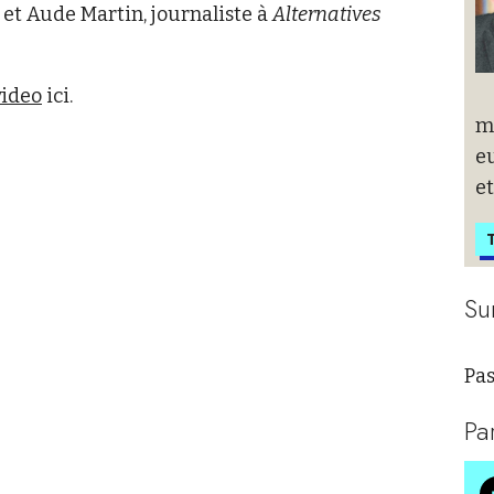
 et Aude Martin, journaliste à
Alternatives
video
ici.
m
eu
et
T
Su
Pas
Pa