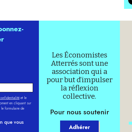
abonnez-
er
Les Économistes
Atterrés sont une
association qui a
pour but d’impulser
la réflexion
collective.
onfidentialité
et le
moment en cliquant sur
 le formulaire de
Pour nous soutenir
on que vous
Adhérer