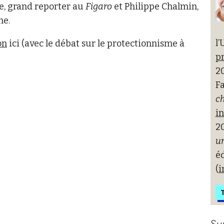
e, grand reporter au
Figaro
et Philippe Chalmin,
ne.
l’
on
ici (avec le débat sur le protectionnisme à
pr
20
Fa
ch
i
2
un
é
(
i
T
Su