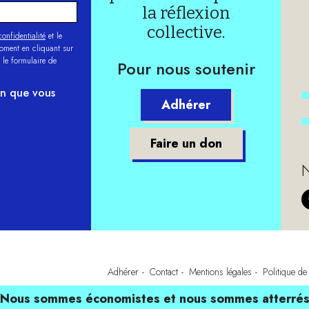
la réflexion
collective.
onfidentialité
et le
moment en cliquant sur
 le formulaire de
Pour nous soutenir
on que vous
Adhérer
Faire un don
N
Adhérer
Contact
Mentions légales
Politique de 
Nous sommes économistes et nous sommes atterré