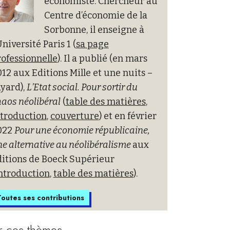
économiste. Chercheur au
Centre d’économie de la
Sorbonne, il enseigne à
Université Paris 1 (
sa page
ofessionnelle
). Il a publié (en mars
12 aux Editions Mille et une nuits –
yard),
L’Etat social. Pour sortir du
aos néolibéral
(
table des matières
,
ntroduction
,
couverture
) et en février
022
Pour une économie républicaine,
e alternative au néolibéralisme
aux
ditions de Boeck Supérieur
ntroduction
,
table des matières
).
outes ses contributions
r ces thèmes