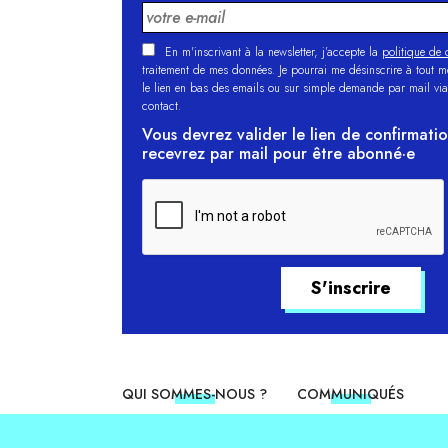
En m'inscrivant à la newsletter, j’accepte la
politique de c
traitement de mes données. Je pourrai me désinscrire à tout 
le lien en bas des emails ou sur simple demande par mail via
contact.
Vous devrez valider le lien de confirmati
recevrez par mail pour être abonné·e
QUI SOMMES-NOUS ?
COMMUNIQUÉS