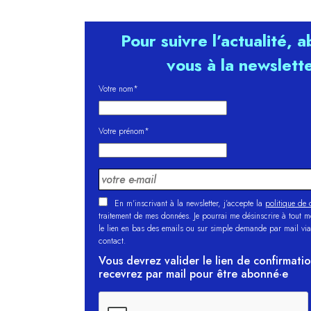
Pour suivre l’actualité, 
vous à la newslett
Votre nom*
Votre prénom*
En m'inscrivant à la newsletter, j’accepte la
politique de c
traitement de mes données. Je pourrai me désinscrire à tout 
le lien en bas des emails ou sur simple demande par mail via
contact.
Vous devrez valider le lien de confirmati
recevrez par mail pour être abonné·e