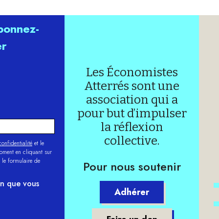
abonnez-
er
Les Économistes
Atterrés sont une
association qui a
pour but d’impulser
la réflexion
collective.
onfidentialité
et le
moment en cliquant sur
 le formulaire de
Pour nous soutenir
on que vous
Adhérer