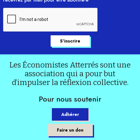
Les Économistes Atterrés sont une
association qui a pour but
d’impulser la réflexion collective.
Pour nous soutenir
Adhérer
Faire un don