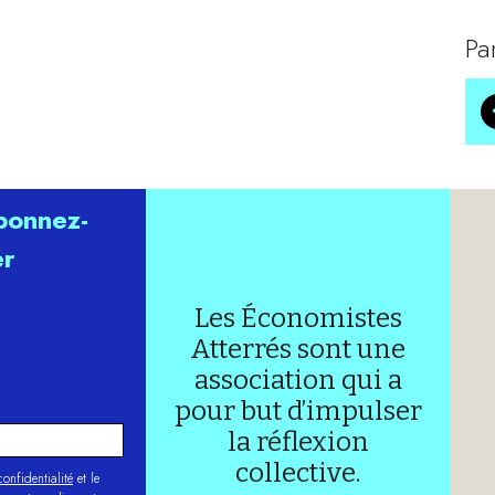
Pa
abonnez-
er
Les Économistes
Atterrés sont une
association qui a
pour but d’impulser
la réflexion
collective.
onfidentialité
et le