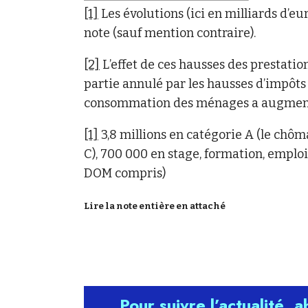
[1]
Les évolutions (ici en milliards d’e
note (sauf mention contraire).
[2]
L’effet de ces hausses des prestations
partie annulé par les hausses d’impôts (3
consommation des ménages a augmenté 
[1]
3,8 millions en catégorie A (le chômage
C), 700 000 en stage, formation, emploi
DOM compris)
Lire la note entière en attaché
Pour suivre l’actualité, 