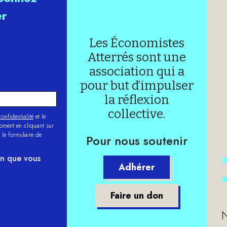
er
Les Économistes
Atterrés sont une
association qui a
pour but d’impulser
la réflexion
collective.
onfidentialité
et le
moment en cliquant sur
 le formulaire de
Pour nous soutenir
on que vous
Adhérer
Faire un don
N