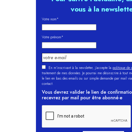
vous à la newslett
Votre nom*
Votre prénom*
En m'inscrivant à la newsletter, j’accepte la
politique de c
traitement de mes données. Je pourrai me désinscrire à tout 
le lien en bas des emails ou sur simple demande par mail via
contact.
Vous devrez valider le lien de confirmati
recevrez par mail pour être abonné·e