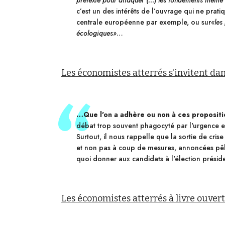
prétexte pour attaquer (…) les fondements même d
c’est un des intérêts de l’ouvrage qui ne prati
centrale européenne par exemple, ou sur
«
les
écologiques»
…
Les économistes atterrés s'invitent da
…Que l'on a adhère ou non à ces propositi
débat trop souvent phagocyté par l'urgence e
Surtout, il nous rappelle que la sortie de cri
et non pas à coup de mesures, annoncées pêle
quoi donner aux candidats à l'élection présiden
Les économistes atterrés à livre ouvert