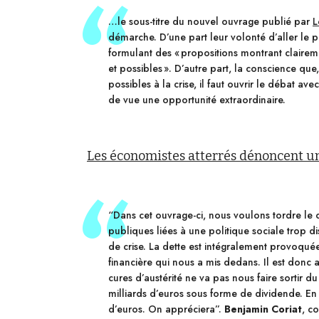
…le sous-titre du nouvel ouvrage publié par
L
démarche. D’une part leur volonté d’aller le p
formulant des « propositions montrant claireme
et possibles ». D’autre part, la conscience qu
possibles à la crise, il faut ouvrir le débat av
de vue une opportunité extraordinaire.
Les économistes atterrés dénoncent un 
“Dans cet ouvrage-ci, nous voulons tordre le 
publiques liées à une politique sociale trop d
de crise. La dette est intégralement provoquée 
financière qui nous a mis dedans. Il est donc ab
cures d’austérité ne va pas nous faire sortir d
milliards d’euros sous forme de dividende. En 
d’euros. On appréciera”.
Benjamin Coriat
, c