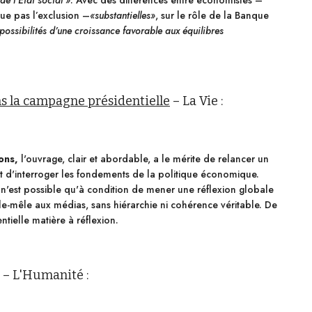
e l’Etat social »
. Avec des différences entre économistes –
que pas l’exclusion –
«substantielles»
, sur le rôle de la Banque
 possibilités d’une croissance favorable aux équilibres
ns la campagne présidentielle
– La Vie :
ons,
l'ouvrage, clair et abordable, a le mérite de relancer un
t d'interroger les fondements de la politique économique.
se n'est possible qu'à condition de mener une réflexion globale
-mêle aux médias, sans hiérarchie ni cohérence véritable. De
tielle matière à réflexion.
– L'Humanité :