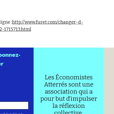
igne :
http://www.furet.com/changer-d-
2-1715713.html
abonnez-
er
Les Économistes
Atterrés sont une
association qui a
pour but d’impulser
la réflexion
collective.