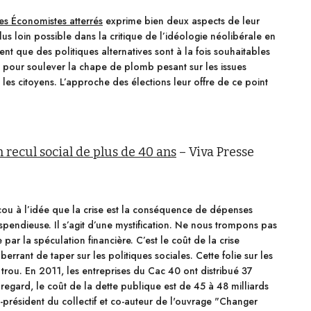
es Économistes atterrés
exprime bien deux aspects de leur
lus loin possible dans la critique de l’idéologie néolibérale en
nt que des politiques alternatives sont à la fois souhaitables
e, pour soulever la chape de plomb pesant sur les issues
ec les citoyens. L’approche des élections leur offre de ce point
recul social de plus de 40 ans
– Viva Presse
cou à l’idée que la crise est la conséquence de dépenses
ispendieuse. Il s’agit d’une mystification. Ne nous trompons pas
par la spéculation financière. C’est le coût de la crise
errant de taper sur les politiques sociales. Cette folie sur les
u trou. En 2011, les entreprises du Cac 40 ont distribué 37
regard, le coût de la dette publique est de 45 à 48 milliards
o-président du collectif et co-auteur de l'ouvrage "Changer