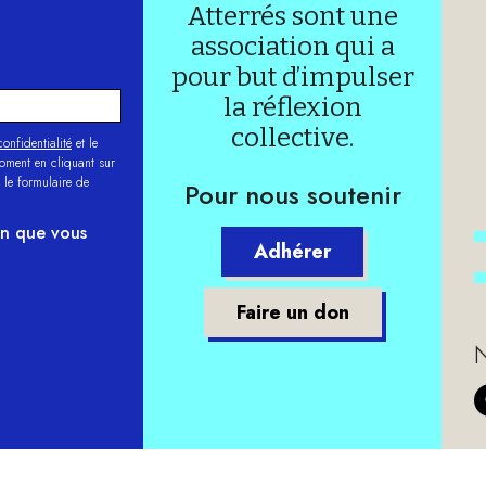
Atterrés sont une
association qui a
pour but d’impulser
la réflexion
collective.
onfidentialité
et le
moment en cliquant sur
 le formulaire de
Pour nous soutenir
on que vous
Adhérer
Faire un don
N