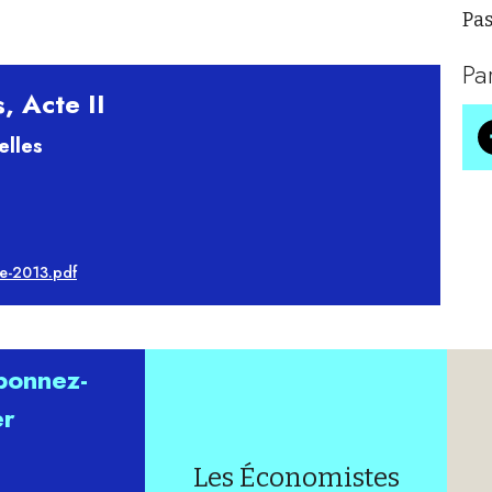
Pas
Pa
, Acte II
elles
re-2013.pdf
abonnez-
er
Les Économistes