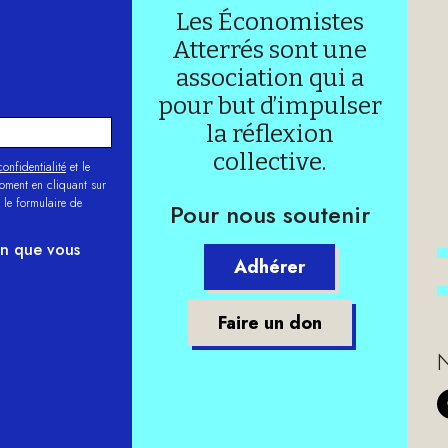
Les Économistes
Atterrés sont une
association qui a
pour but d’impulser
la réflexion
collective.
onfidentialité
et le
moment en cliquant sur
 le formulaire de
Pour nous soutenir
on que vous
Adhérer
Faire un don
N