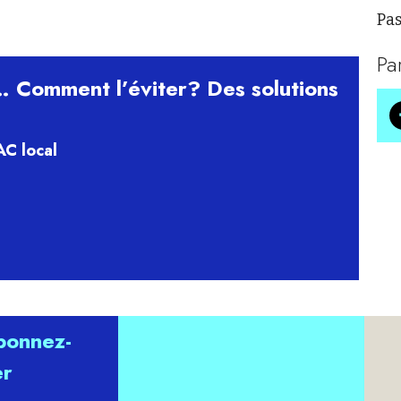
Pas
Pa
… Comment l’éviter? Des solutions
AC local
abonnez-
er