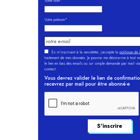
Votre nom*
Votre prénom*
En m'inscrivant à la newsletter, j’accepte la
politique de c
traitement de mes données. Je pourrai me désinscrire à tout 
le lien en bas des emails ou sur simple demande par mail via
contact.
Vous devrez valider le lien de confirmati
recevrez par mail pour être abonné·e