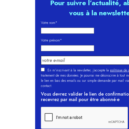
Pour suivre l’actualité, 
vous à la newslett
Votre nom*
Votre prénom*
En m'inscrivant à la newsletter, j’accepte la
politique de c
traitement de mes données. Je pourrai me désinscrire à tout 
le lien en bas des emails ou sur simple demande par mail via
contact.
Vous devrez valider le lien de confirmati
recevrez par mail pour être abonné·e