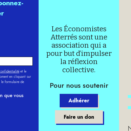
abonnez-
er
Les Économistes
Atterrés sont une
association qui a
pour but d’impulser
la réflexion
collective.
onfidentialité
et le
moment en cliquant sur
 le formulaire de
Pour nous soutenir
on que vous
Adhérer
Faire un don
N