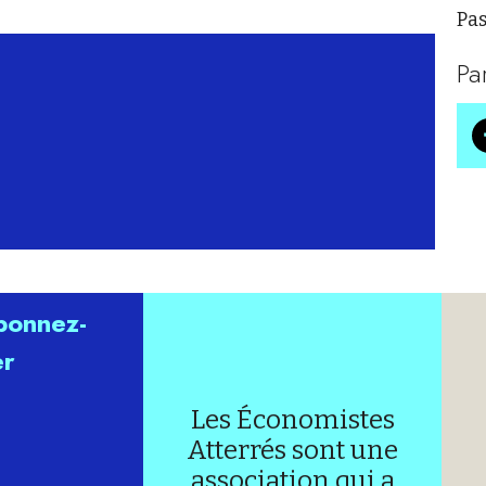
Pas
Pa
abonnez-
er
Les Économistes
Atterrés sont une
association qui a