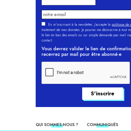
En m'inscrivant à la newsletter, j’accepte la
politique de c
traitement de mes données. Je pourrai me désinscrire à tout 
le lien en bas des emails ou sur simple demande par mail via
contact.
Vous devrez valider le lien de confirmati
recevrez par mail pour être abonné·e
QUI SOMMES-NOUS ?
COMMUNIQUÉS