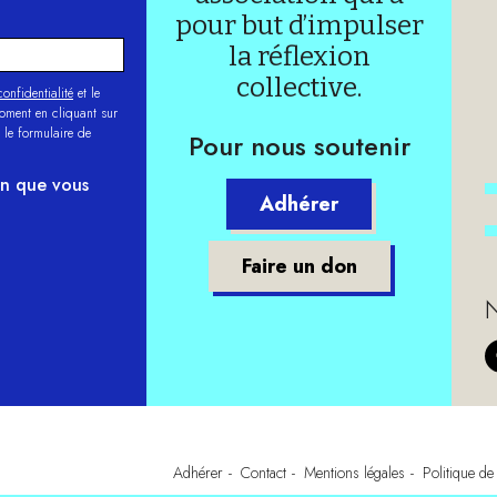
pour but d’impulser
la réflexion
collective.
onfidentialité
et le
moment en cliquant sur
 le formulaire de
Pour nous soutenir
on que vous
Adhérer
Faire un don
N
Adhérer
Contact
Mentions légales
Politique de 