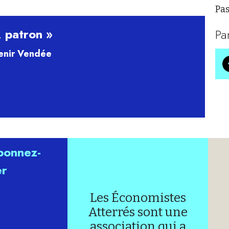
Pas
, patron »
Pa
enir Vendée
abonnez-
er
Les Économistes
Atterrés sont une
association qui a