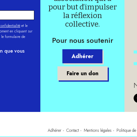
pour but d’impulser
la réflexion
collective.
onfidentialité
et le
moment en cliquant sur
 le formulaire de
Pour nous soutenir
on que vous
Adhérer
Faire un don
N
Adhérer
Contact
Mentions légales
Politique de 