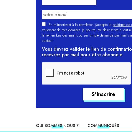
En m'inscrivant à la newsletter, j’accepte la
politique de c
traitement de mes données. Je pourrai me désinscrire à tout 
le lien en bas des emails ou sur simple demande par mail via
contact.
Vous devrez valider le lien de confirmati
recevrez par mail pour être abonné·e
QUI SOMMES-NOUS ?
COMMUNIQUÉS