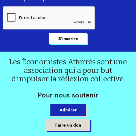
Les Économistes Atterrés sont une
association qui a pour but
d’impulser la réflexion collective.
Pour nous soutenir
Adhérer
Faire un don