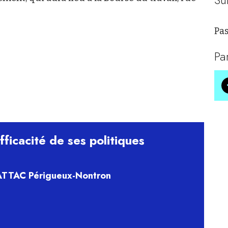
Pas
Pa
ficacité de ses politiques
 ATTAC Périgueux-Nontron