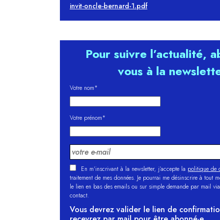
invit-oncle-bernard-1.pdf
Pour suivre l’actualité, 
vous à la newslett
Votre nom*
Votre prénom*
En m'inscrivant à la newsletter, j’accepte la
politique de c
traitement de mes données. Je pourrai me désinscrire à tout 
le lien en bas des emails ou sur simple demande par mail via
contact.
Vous devrez valider le lien de confirmati
recevrez par mail pour être abonné·e