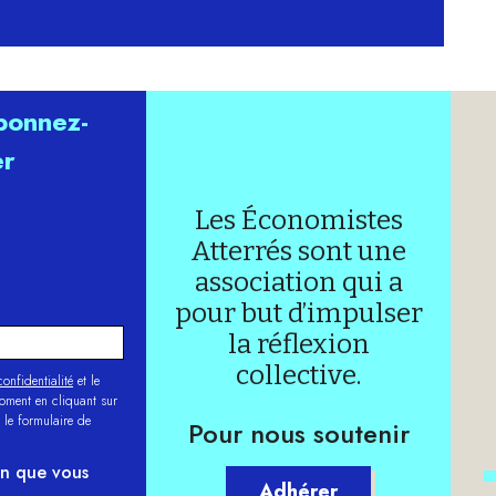
abonnez-
er
Les Économistes
Atterrés sont une
association qui a
pour but d’impulser
la réflexion
collective.
onfidentialité
et le
moment en cliquant sur
 le formulaire de
Pour nous soutenir
on que vous
Adhérer