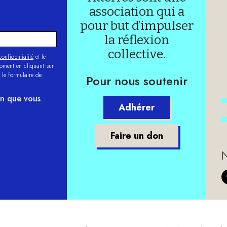
association qui a
pour but d’impulser
la réflexion
collective.
onfidentialité
et le
moment en cliquant sur
 le formulaire de
Pour nous soutenir
on que vous
Adhérer
Faire un don
N