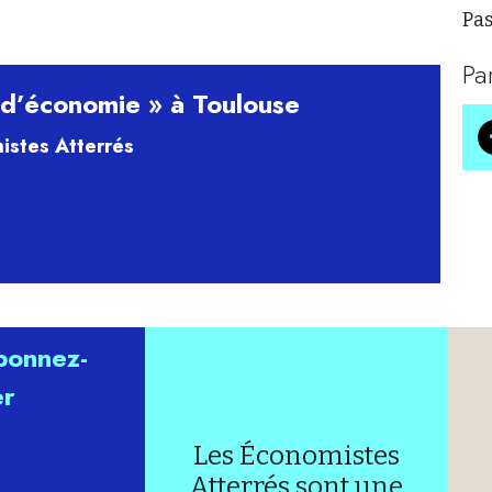
Pas
Pa
 d’économie » à Toulouse
istes Atterrés
abonnez-
er
Les Économistes
Atterrés sont une