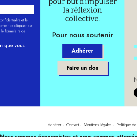
pour but d’impulser
la réflexion
collective.
onfidentialité
et le
moment en cliquant sur
 le formulaire de
Pour nous soutenir
on que vous
Adhérer
Faire un don
N
Adhérer
Contact
Mentions légales
Politique de 
Nous sommes économistes et nous sommes atterré