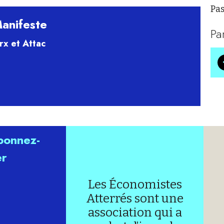
Pas
anifeste
Pa
x et Attac
abonnez-
er
Les Économistes
Atterrés sont une
association qui a