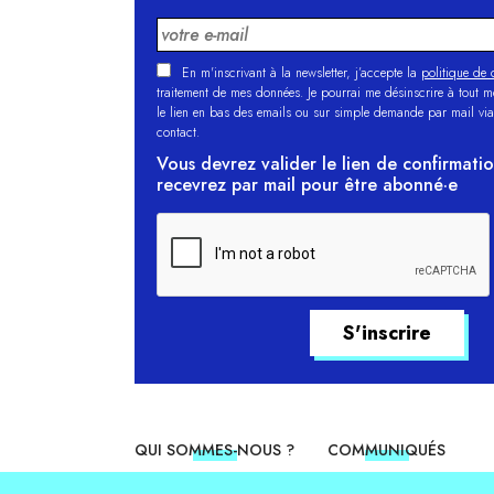
En m'inscrivant à la newsletter, j’accepte la
politique de c
traitement de mes données. Je pourrai me désinscrire à tout 
le lien en bas des emails ou sur simple demande par mail via
contact.
Vous devrez valider le lien de confirmati
recevrez par mail pour être abonné·e
QUI SOMMES-NOUS ?
COMMUNIQUÉS