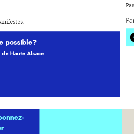
Pas
Pa
anifestes.
e possible?
é de Haute Alsace
abonnez-
er