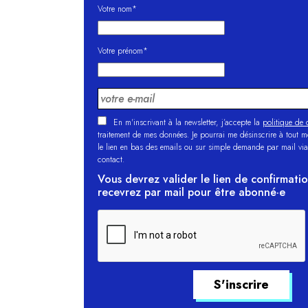
Votre nom*
Votre prénom*
En m'inscrivant à la newsletter, j’accepte la
politique de c
traitement de mes données. Je pourrai me désinscrire à tout 
le lien en bas des emails ou sur simple demande par mail via
contact.
Vous devrez valider le lien de confirmati
recevrez par mail pour être abonné·e