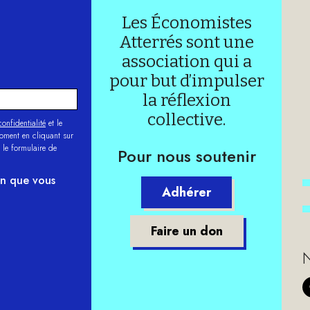
Les Économistes
Atterrés sont une
association qui a
pour but d’impulser
la réflexion
collective.
onfidentialité
et le
moment en cliquant sur
 le formulaire de
Pour nous soutenir
on que vous
Adhérer
Faire un don
N