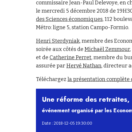
commissaire Jean-Paul Delevoye, en ch
le mercredi 5 décembre 2018 de 19H30 
des Sciences économiques
, 112 boulev
Métro: ligne 5, station Campo-Formio.
Henri Sterdyniak
, membre des Economi
soirée aux côtés de
Michaël Zemmour
et de
Catherine Perret
, membre du bur
assurée par
Hervé Nathan
, directeur 
Téléchargez
la présentation complète 
Une réforme des retraites, 
événement organisé par les Econom
Date : 2018-12-05 19:30:00