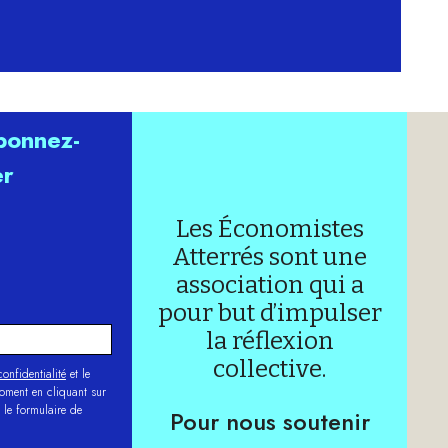
abonnez-
er
Les Économistes
Atterrés sont une
association qui a
pour but d’impulser
la réflexion
collective.
onfidentialité
et le
moment en cliquant sur
 le formulaire de
Pour nous soutenir