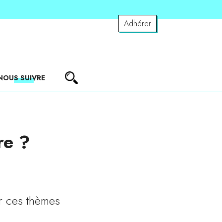
Adhérer
NOUS SUIVRE
re ?
r ces thèmes