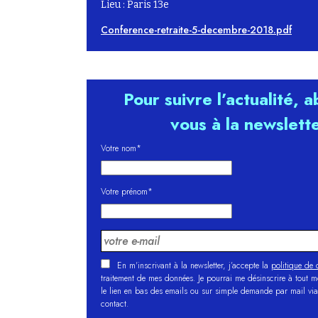
Lieu : Paris 13e
Conference-retraite-5-decembre-2018.pdf
Pour suivre l’actualité, 
vous à la newslett
Votre nom*
Votre prénom*
En m'inscrivant à la newsletter, j’accepte la
politique de c
traitement de mes données. Je pourrai me désinscrire à tout 
le lien en bas des emails ou sur simple demande par mail via
contact.