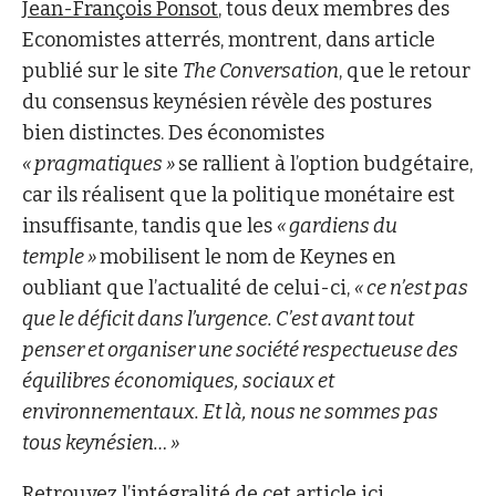
Jean-François Ponsot
, tous deux membres des
Economistes atterrés, montrent, dans article
publié sur le site
The Conversation
, que le retour
du consensus keynésien révèle des postures
bien distinctes. Des économistes
« pragmatiques »
se rallient à l’option budgétaire,
car ils réalisent que la politique monétaire est
insuffisante, tandis que les
« gardiens du
temple »
mobilisent le nom de Keynes en
oubliant que l’actualité de celui-ci,
« ce n’est pas
que le déficit dans l’urgence. C’est avant tout
penser et organiser une société respectueuse des
équilibres économiques, sociaux et
environnementaux. Et là, nous ne sommes pas
tous keynésien… »
Retrouvez
l’intégralité de cet article
ici.