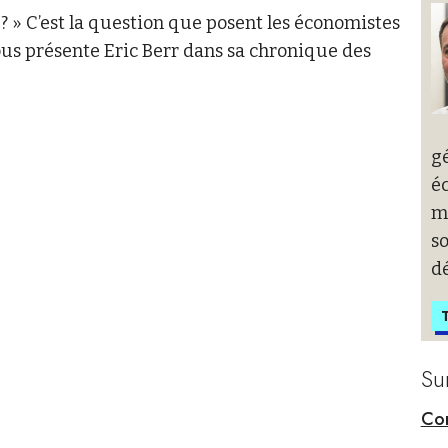
 » C’est la question que posent les économistes
nous présente Eric Berr dans sa chronique des
g
éc
m
s
d
T
Su
Con