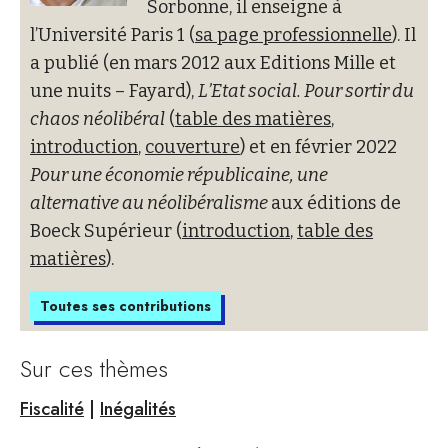
Sorbonne, il enseigne à
l’Université Paris 1 (
sa page professionnelle
). Il
a publié (en mars 2012 aux Editions Mille et
une nuits – Fayard),
L’Etat social. Pour sortir du
chaos néolibéral
(
table des matières
,
introduction
,
couverture
) et en février 2022
Pour une économie républicaine, une
alternative au néolibéralisme
aux éditions de
Boeck Supérieur (
introduction
,
table des
matières
).
Toutes ses contributions
Sur ces thèmes
Fiscalité
|
Inégalités