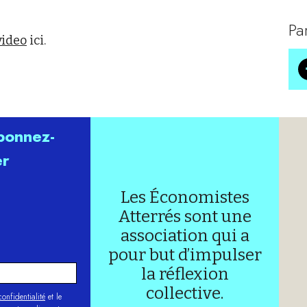
Pa
video
ici.
abonnez-
er
Les Économistes
Atterrés sont une
association qui a
pour but d’impulser
la réflexion
collective.
onfidentialité
et le