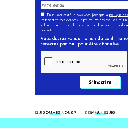
En m'inscrivant à la newsletter, j’accepte la
politique de c
traitement de mes données. Je pourrai me désinscrire à tout 
le lien en bas des emails ou sur simple demande par mail via
contact.
Vous devrez valider le lien de confirmati
recevrez par mail pour être abonné·e
QUI SOMMES-NOUS ?
COMMUNIQUÉS