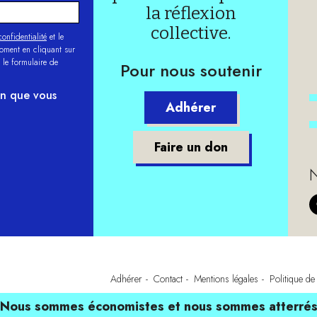
la réflexion
collective.
onfidentialité
et le
moment en cliquant sur
 le formulaire de
Pour nous soutenir
on que vous
Adhérer
Faire un don
N
Adhérer
Contact
Mentions légales
Politique de 
Nous sommes économistes et nous sommes atterré