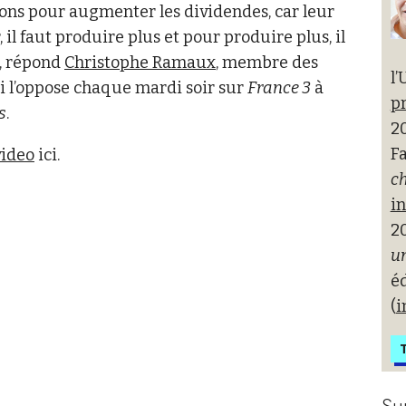
tions pour augmenter les dividendes, car leur
 faut produire plus et pour produire plus, il
», répond
Christophe Ramaux
, membre des
l’
i l’oppose chaque mardi soir sur
France 3
à
pr
s
.
20
Fa
video
ici.
ch
i
2
un
é
(
i
T
Su