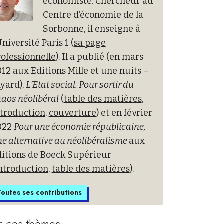
économiste. Chercheur au
Centre d’économie de la
Sorbonne, il enseigne à
Université Paris 1 (
sa page
ofessionnelle
). Il a publié (en mars
12 aux Editions Mille et une nuits –
yard),
L’Etat social. Pour sortir du
aos néolibéral
(
table des matières
,
ntroduction
,
couverture
) et en février
022
Pour une économie républicaine,
e alternative au néolibéralisme
aux
ditions de Boeck Supérieur
ntroduction
,
table des matières
).
outes ses contributions
r ces thèmes