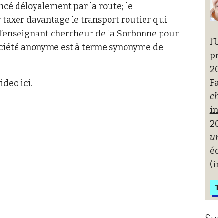
encé déloyalement par la route; le
axer davantage le transport routier qui
t l’enseignant chercheur de la Sorbonne pour
l’
société anonyme est à terme synonyme de
pr
20
Fa
 video
ici.
ch
i
2
un
é
(
i
T
Su