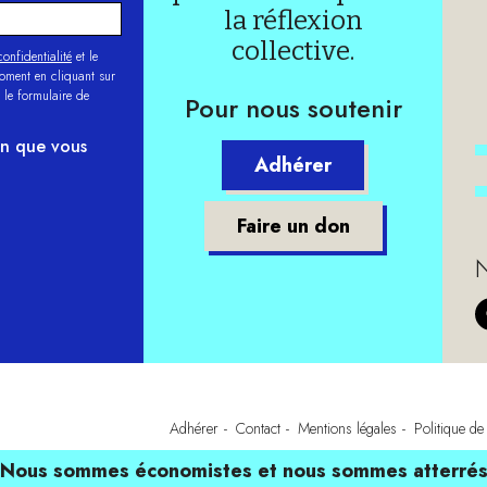
la réflexion
collective.
onfidentialité
et le
moment en cliquant sur
 le formulaire de
Pour nous soutenir
on que vous
Adhérer
Faire un don
N
Adhérer
Contact
Mentions légales
Politique de 
Nous sommes économistes et nous sommes atterré