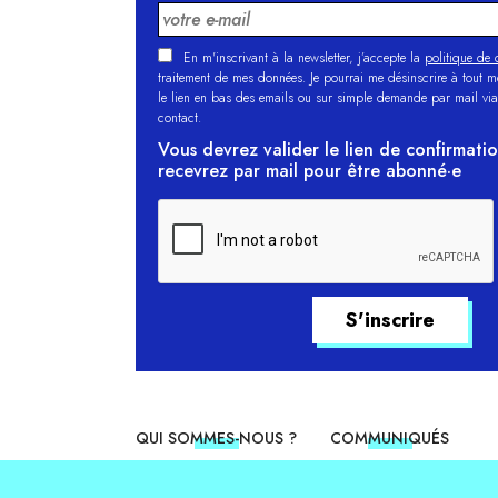
En m'inscrivant à la newsletter, j’accepte la
politique de c
traitement de mes données. Je pourrai me désinscrire à tout 
le lien en bas des emails ou sur simple demande par mail via
contact.
Vous devrez valider le lien de confirmati
recevrez par mail pour être abonné·e
QUI SOMMES-NOUS ?
COMMUNIQUÉS