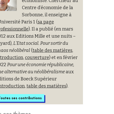
économiste. Chercheur au
Centre d’économie de la
Sorbonne, il enseigne à
Université Paris 1 (
sa page
ofessionnelle
). Il a publié (en mars
12 aux Editions Mille et une nuits –
yard),
L’Etat social. Pour sortir du
aos néolibéral
(
table des matières
,
ntroduction
,
couverture
) et en février
022
Pour une économie républicaine,
e alternative au néolibéralisme
aux
ditions de Boeck Supérieur
ntroduction
,
table des matières
).
outes ses contributions
r ces thèmes