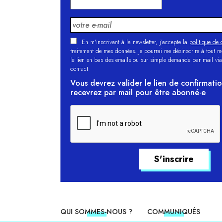
En m'inscrivant à la newsletter, j’accepte la
politique de c
traitement de mes données. Je pourrai me désinscrire à tout 
le lien en bas des emails ou sur simple demande par mail via
contact.
Vous devrez valider le lien de confirmati
recevrez par mail pour être abonné·e
QUI SOMMES-NOUS ?
COMMUNIQUÉS