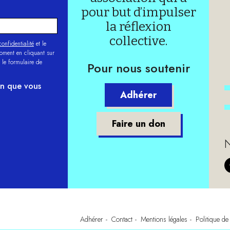
pour but d’impulser
la réflexion
collective.
onfidentialité
et le
moment en cliquant sur
 le formulaire de
Pour nous soutenir
on que vous
Adhérer
Faire un don
N
Adhérer
Contact
Mentions légales
Politique de 