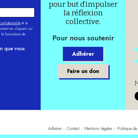
pour but d’impulser
la réflexion
collective.
onfidentialité
et le
moment en cliquant sur
 le formulaire de
Pour nous soutenir
on que vous
Adhérer
Faire un don
N
Adhérer
Contact
Mentions légales
Politique de 