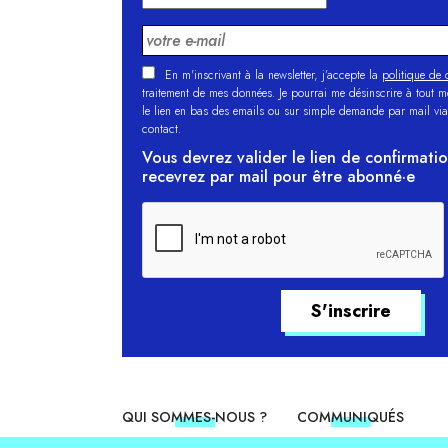
En m'inscrivant à la newsletter, j’accepte la
politique de c
traitement de mes données. Je pourrai me désinscrire à tout 
le lien en bas des emails ou sur simple demande par mail via
contact.
Vous devrez valider le lien de confirmati
recevrez par mail pour être abonné·e
QUI SOMMES-NOUS ?
COMMUNIQUÉS