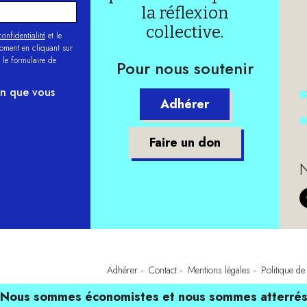
la réflexion
collective.
onfidentialité
et le
moment en cliquant sur
 le formulaire de
Pour nous soutenir
on que vous
Adhérer
Faire un don
N
Adhérer
Contact
Mentions légales
Politique de 
Nous sommes économistes et nous sommes atterré