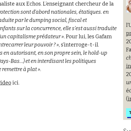
naliste aux Echos. L’enseignant chercheur de la
protection sont d’abord nationales, étatiques. en
duite par le dumping social, fiscal et
l’
fants sur la concurrence, elle s’est aussi traduite
pr
’un capitalisme prédateur »
. Pour lui, les Gafam
20
recarrer leur pouvoir ? »
, s’interroge-t-il.
Fa
 en autorisant, en son propre sein, le hold-up
ch
Pays-Bas…) et en interdisant les politiques
i
e remettre à plat »
.
2
un
video
ici.
é
(
i
T
Su