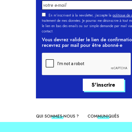
En m'inscrivant à la newsletter, j’accepte la
politique de c
traitement de mes données. Je pourrai me désinscrire à tout 
le lien en bas des emails ou sur simple demande par mail via
contact.
Vous devrez valider le lien de confirmati
recevrez par mail pour être abonné·e
QUI SOMMES-NOUS ?
COMMUNIQUÉS