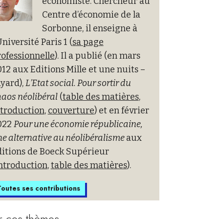
économiste. Chercheur au
Centre d’économie de la
Sorbonne, il enseigne à
Université Paris 1 (
sa page
ofessionnelle
). Il a publié (en mars
12 aux Editions Mille et une nuits –
yard),
L’Etat social. Pour sortir du
aos néolibéral
(
table des matières
,
ntroduction
,
couverture
) et en février
022
Pour une économie républicaine,
e alternative au néolibéralisme
aux
ditions de Boeck Supérieur
ntroduction
,
table des matières
).
outes ses contributions
r ces thèmes