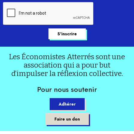
Les Économistes Atterrés sont une
association qui a pour but
d’impulser la réflexion collective.
Pour nous soutenir
Adhérer
Faire un don