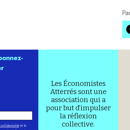
Pa
abonnez-
er
Les Économistes
Atterrés sont une
association qui a
pour but d’impulser
la réflexion
collective.
onfidentialité
et le