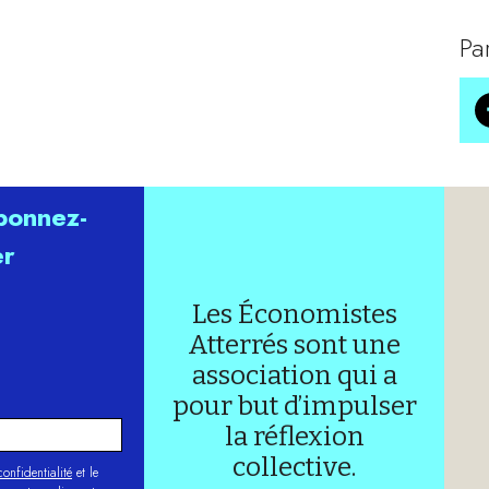
Pa
abonnez-
er
Les Économistes
Atterrés sont une
association qui a
pour but d’impulser
la réflexion
collective.
onfidentialité
et le