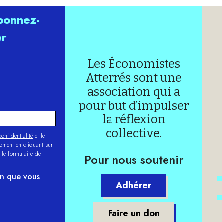
abonnez-
er
Les Économistes
Atterrés sont une
association qui a
pour but d’impulser
la réflexion
collective.
onfidentialité
et le
moment en cliquant sur
 le formulaire de
Pour nous soutenir
on que vous
Adhérer
Faire un don