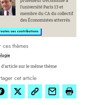
professeur d’économie à
l’université Paris 13 et
membre du CA du collectif
des Économistes atterrés.
outes ses contributions
r ces thèmes
logie
 d'article sur le même thème
rtager cet article