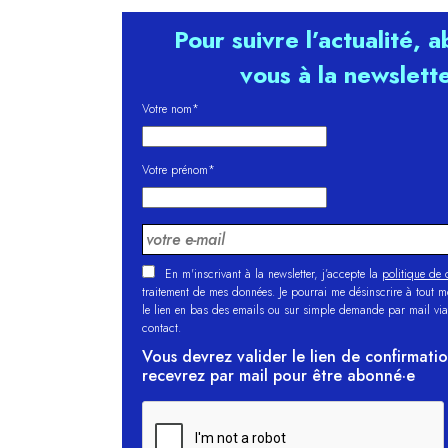
Pour suivre l’actualité, 
vous à la newslett
Votre nom*
Votre prénom*
En m'inscrivant à la newsletter, j’accepte la
politique de c
traitement de mes données. Je pourrai me désinscrire à tout 
le lien en bas des emails ou sur simple demande par mail via
contact.
Vous devrez valider le lien de confirmati
recevrez par mail pour être abonné·e