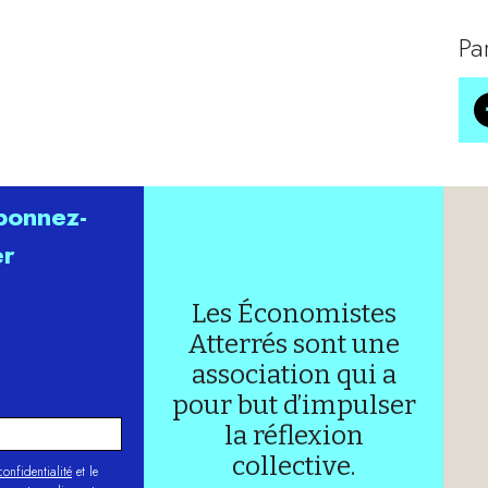
Pa
abonnez-
er
Les Économistes
Atterrés sont une
association qui a
pour but d’impulser
la réflexion
collective.
onfidentialité
et le