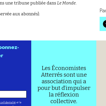
ns une tribune publiée dans
Le Monde
.
Pa
éservée aux abonnés).
abonnez-
er
Les Économistes
Atterrés sont une
association qui a
pour but d’impulser
la réflexion
collective.
onfidentialité
et le