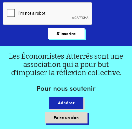
Les Économistes Atterrés sont une
association qui a pour but
d’impulser la réflexion collective.
Pour nous soutenir
Adhérer
Faire un don