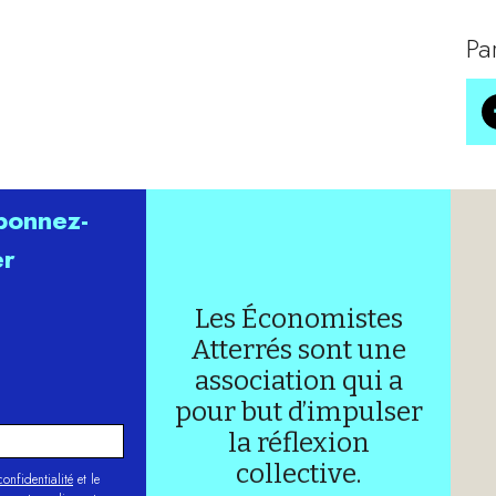
Pa
abonnez-
er
Les Économistes
Atterrés sont une
association qui a
pour but d’impulser
la réflexion
collective.
onfidentialité
et le