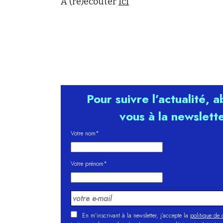
A (ré)écouter
ici
Pour suivre l’actualité, 
vous à la newslett
Votre nom*
Votre prénom*
En m'inscrivant à la newsletter, j’accepte la
politique de c