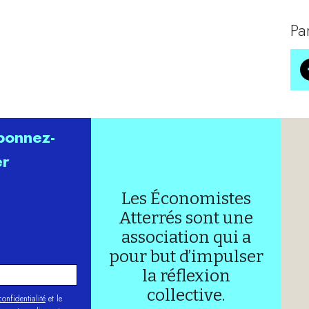
Pa
abonnez-
er
Les Économistes
Atterrés sont une
association qui a
pour but d’impulser
la réflexion
collective.
onfidentialité
et le