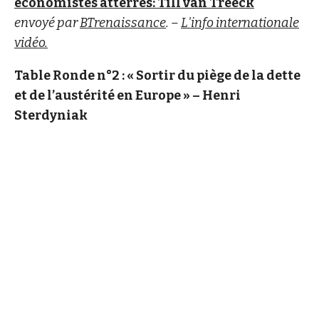
économistes atterrés: Till van Treeck
envoyé par
BTrenaissance
. –
L'info internationale
vidéo.
Table Ronde n°2 : « Sortir du piège de la dette
et de l’austérité en Europe » – Henri
Sterdyniak