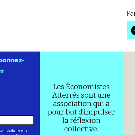
Pa
abonnez-
er
Les Économistes
Atterrés sont une
association qui a
pour but d’impulser
la réflexion
collective.
onfidentialité
et le