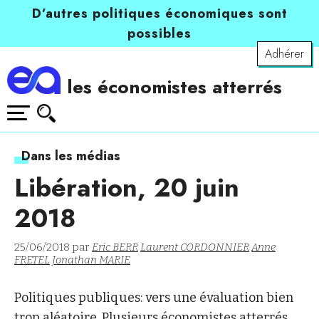
D’autres politiques économiques sont
possibles
Adhérer
les économistes atterrés
Dans les médias
Libération, 20 juin
2018
25/06/2018 par
Eric BERR
Laurent CORDONNIER
Anne
FRETEL
Jonathan MARIE
Politiques publiques: vers une évaluation bien
trop aléatoire. Plusieurs économistes atterrés,