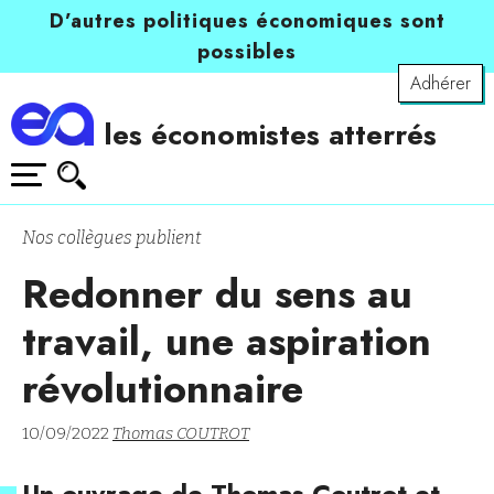
D’autres politiques économiques sont
possibles
Adhérer
les économistes atterrés
Nos collègues publient
Redonner du sens au
travail, une aspiration
révolutionnaire
10/09/2022
Thomas COUTROT
Un ouvrage de Thomas Coutrot et