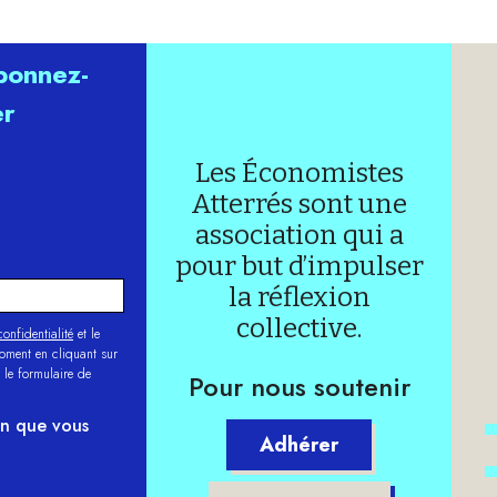
abonnez-
er
Les Économistes
Atterrés sont une
association qui a
pour but d’impulser
la réflexion
collective.
onfidentialité
et le
moment en cliquant sur
 le formulaire de
Pour nous soutenir
on que vous
Adhérer