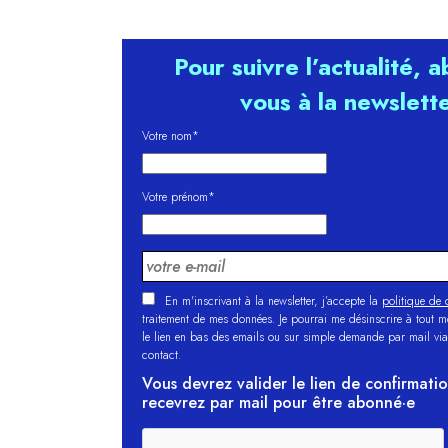
Pour suivre l’actualité, 
vous à la newslett
Votre nom*
Votre prénom*
En m'inscrivant à la newsletter, j’accepte la
politique de c
traitement de mes données. Je pourrai me désinscrire à tout 
le lien en bas des emails ou sur simple demande par mail via
contact.
Vous devrez valider le lien de confirmati
recevrez par mail pour être abonné·e