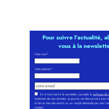
Pour suivre l’actualité, 
vous à la newslett
Votre nom*
Votre prénom*
En m'inscrivant à la newsletter, j’accepte la
politique de c
traitement de mes données. Je pourrai me désinscrire à tout 
le lien en bas des emails ou sur simple demande par mail via
contact.