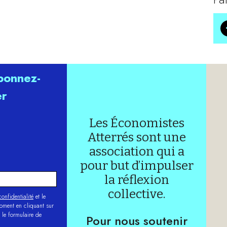
abonnez-
er
Les Économistes
Atterrés sont une
association qui a
pour but d’impulser
la réflexion
collective.
onfidentialité
et le
moment en cliquant sur
 le formulaire de
Pour nous soutenir