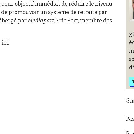
 pour objectif immédiat de réduire le niveau
, de promouvoir un système de retraite par
 hébergé par
Mediapart
,
Eric Berr
, membre des
g
éc
e
ici.
m
s
d
T
Su
Pas
Pa