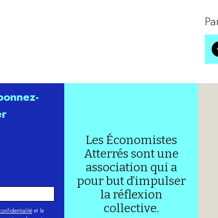
Pa
abonnez-
er
Les Économistes
Atterrés sont une
association qui a
pour but d’impulser
la réflexion
collective.
onfidentialité
et le