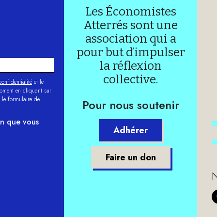
Les Économistes
Atterrés sont une
association qui a
pour but d’impulser
la réflexion
collective.
onfidentialité
et le
moment en cliquant sur
 le formulaire de
Pour nous soutenir
on que vous
Adhérer
Faire un don
N