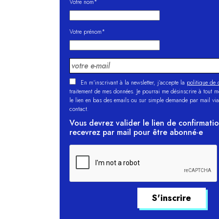
Votre nom*
Votre prénom*
En m'inscrivant à la newsletter, j’accepte la
politique de c
traitement de mes données. Je pourrai me désinscrire à tout 
le lien en bas des emails ou sur simple demande par mail via
contact.
Vous devrez valider le lien de confirmati
recevrez par mail pour être abonné·e